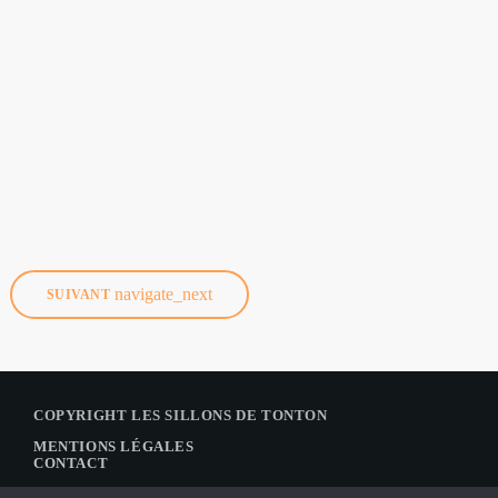
MIX
LE MIX DE TONTON
navigate_next
SUIVANT
COPYRIGHT LES SILLONS DE TONTON
MENTIONS LÉGALES
CONTACT