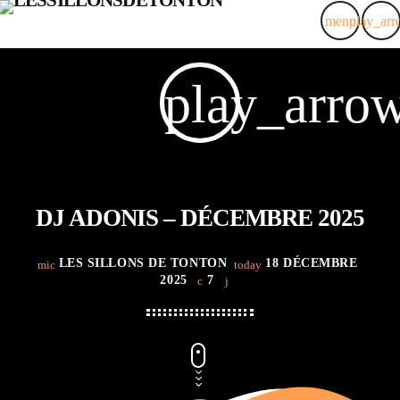
menu
play_ar
close
play_arro
ACCUEIL
EMISSIONS
LES TONTONS
DJ ADONIS – DÉCEMBRE 2025
EVÉNEMENTS
LES SILLONS DE TONTON
18 DÉCEMBRE
mic
today
2025
7
PODCAST
ALBUMS PHOTOS
CONTACT