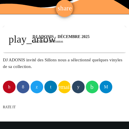
share
email
BOUTIQUE
BILLETTERIE
play_arrow
DJ ADONIS - DÉCEMBRE 2025
YOUTUBE
Les Sillons De Tonton
PODCAST
DJ ADONIS invité des Sillons nous a sélectionné quelques vinyles
CONTACT
de sa collection.
email
ARCHIVES
Aucune archive à afficher.
RATE IT