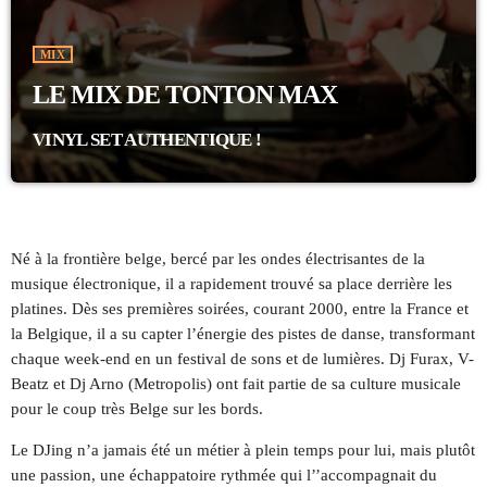
CATEGORIES
Aucune catégorie
MIX
LE MIX DE TONTON MAX
UPCOMING SHOWS
VINYL SET AUTHENTIQUE !
TONTON NUIT
DOUCE NUIT AVEC LES SILLONS !
12:00 AM - 6:00 AM
Né à la frontière belge, bercé par les ondes électrisantes de la
TONTON MATIN
musique électronique, il a rapidement trouvé sa place derrière les
LA PLAYLIST MATINALE DE TONTON
6:00 AM - 9:00 AM
platines. Dès ses premières soirées, courant 2000, entre la France et
la Belgique, il a su capter l’énergie des pistes de danse, transformant
chaque week-end en un festival de sons et de lumières. Dj Furax, V-
TONTON CLASSIQUES & PÉPITES
Beatz et Dj Arno (Metropolis) ont fait partie de sa culture musicale
9:00 AM - 12:00 PM
pour le coup très Belge sur les bords.
Le DJing n’a jamais été un métier à plein temps pour lui, mais plutôt
une passion, une échappatoire rythmée qui l’’accompagnait du
CHART