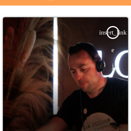
BOUTIQUE
BILLETTERIE
insert_link
YOUTUBE
PODCAST
CONTACT
ARCHIVES
Aucune archive à afficher.