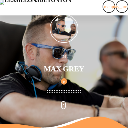
menu
play_ar
close
ACCUEIL
EMISSIONS
DJ
LES TONTONS
MAX GREY
EVÉNEMENTS
PODCAST
ALBUMS PHOTOS
CONTACT